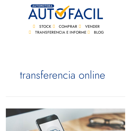
Ir
al
contenido
STOCK
COMPRAR
VENDER
TRANSFERENCIA E INFORME
BLOG
transferencia online
Transferencia
online
de