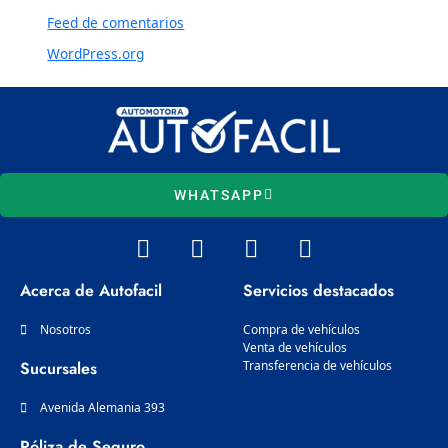
Feed de comentarios
WordPress.org
WHATSAPP
W
I
F
L
h
n
a
i
a
s
c
n
Acerca de Autofacil
Servicios destacados
t
t
e
k
s
a
b
e
Nosotros
Compra de vehículos
a
g
Venta de vehículos
o
d
Sucursales
Transferencia de vehículos
p
r
o
i
p
a
k
n
Avenida Alemania 393
m
Póliza de Seguro