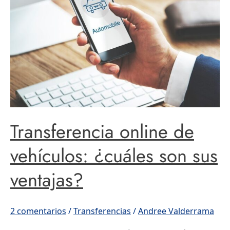
vehículos:
¿cuáles
son
sus
ventajas?
Transferencia online de
vehículos: ¿cuáles son sus
ventajas?
2 comentarios
/
Transferencias
/
Andree Valderrama