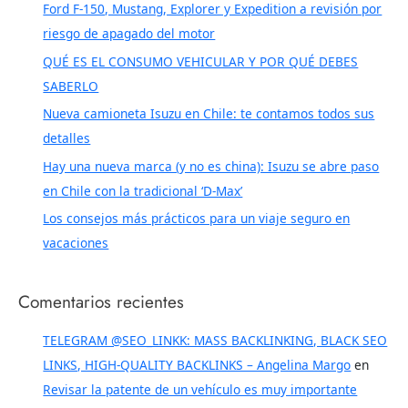
Ford F-150, Mustang, Explorer y Expedition a revisión por
r
riesgo de apagado del motor
p
o
QUÉ ES EL CONSUMO VEHICULAR Y POR QUÉ DEBES
r
SABERLO
:
Nueva camioneta Isuzu en Chile: te contamos todos sus
detalles
Hay una nueva marca (y no es china): Isuzu se abre paso
en Chile con la tradicional ‘D-Max’
Los consejos más prácticos para un viaje seguro en
vacaciones
Comentarios recientes
TELEGRAM @SEO_LINKK: MASS BACKLINKING, BLACK SEO
LINKS, HIGH-QUALITY BACKLINKS – Angelina Margo
en
Revisar la patente de un vehículo es muy importante