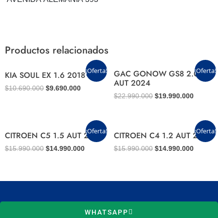
Productos relacionados
El
El
El
El
¡Oferta!
¡Oferta!
GAC GONOW GS8 2.0
KIA SOUL EX 1.6 2018
precio
precio
precio
precio
AUT 2024
original
actual
original
actual
$
10.690.000
$
9.690.000
era:
es:
era:
es:
$
22.990.000
$
19.990.000
$10.690.000.
$9.690.000.
$22.990.000.
$19.990
El
El
El
El
¡Oferta!
¡Oferta!
CITROEN C5 1.5 AUT 2021
CITROEN C4 1.2 AUT 2023
precio
precio
precio
precio
original
actual
original
actual
$
15.990.000
$
14.990.000
$
15.990.000
$
14.990.000
era:
es:
era:
es:
$15.990.000.
$14.990.000.
$15.990.000.
$14.990
WHATSAPP