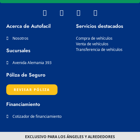
W
I
F
L
h
n
a
i
a
s
c
n
Acerca de Autofacil
Servicios destacados
t
t
e
k
s
a
b
e
Nosotros
Compra de vehículos
a
g
Venta de vehículos
o
d
Sucursales
Transferencia de vehículos
p
r
o
i
p
a
k
n
Avenida Alemania 393
m
Póliza de Seguro
REVISAR PÓLIZA
Financiamiento
Cotizador de financiamiento
EXCLUSIVO PARA LOS ÁNGELES Y ALREDEDORES