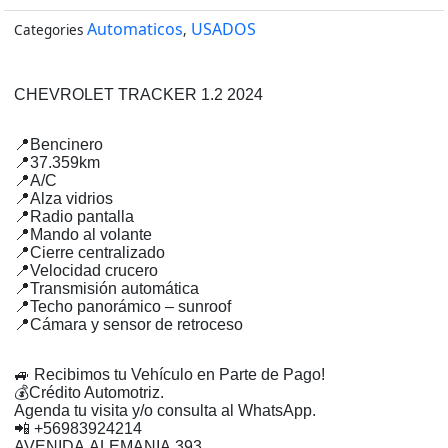
cantidad
Automaticos
USADOS
Categories
,
CHEVROLET TRACKER 1.2 2024
📍Bencinero
📍37.359km
📍A/C
📍Alza vidrios
📍Radio pantalla
📍Mando al volante
📍Cierre centralizado
📍Velocidad crucero
📍Transmisión automática
📍Techo panorámico – sunroof
📍Cámara y sensor de retroceso
🚙 Recibimos tu Vehículo en Parte de Pago!
💰Crédito Automotriz.
Agenda tu visita y/o consulta al WhatsApp.
📲 +56983924214
AVENIDA ALEMANIA 393