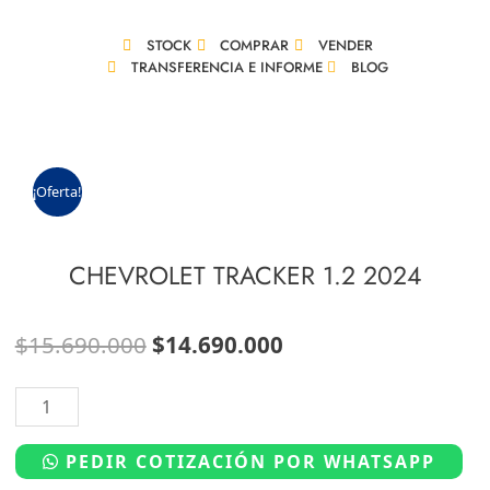
Ir
al
STOCK
COMPRAR
VENDER
contenido
TRANSFERENCIA E INFORME
BLOG
¡Oferta!
CHEVROLET TRACKER 1.2 2024
El
El
$
15.690.000
$
14.690.000
precio
precio
CHEVROLET
original
actual
TRACKER
era:
es:
1.2
PEDIR COTIZACIÓN POR WHATSAPP
$15.690.000.
$14.690.000.
2024