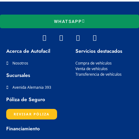
WHATSAPP
W
I
F
L
h
n
a
i
a
s
c
n
Acerca de Autofacil
Servicios destacados
t
t
e
k
s
a
b
e
Nosotros
Compra de vehículos
a
g
Venta de vehículos
o
d
Sucursales
Transferencia de vehículos
p
r
o
i
p
a
k
n
Avenida Alemania 393
m
Póliza de Seguro
REVISAR PÓLIZA
Financiamiento