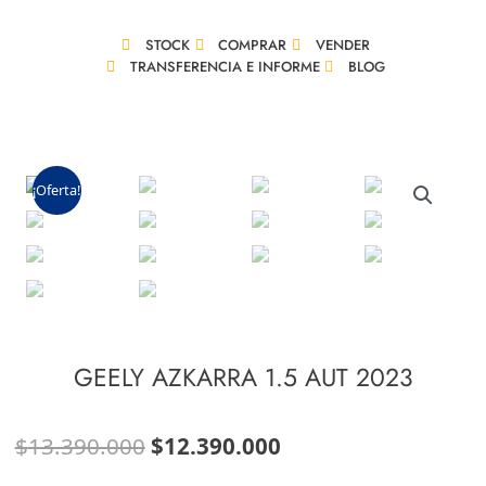
Ir
al
STOCK
COMPRAR
VENDER
contenido
TRANSFERENCIA E INFORME
BLOG
¡Oferta!
GEELY AZKARRA 1.5 AUT 2023
El
El
$
13.390.000
$
12.390.000
precio
precio