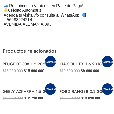
Recibimos tu Vehículo en Parte de Pago!
Crédito Automotriz.
Agenda tu visita y/o consulta al WhatsApp.
+56983924214
AVENIDA ALEMANIA 393
Productos relacionados
El
El
El
El
¡Oferta!
¡Oferta!
PEUGEOT 308 1.2 2023
KIA SOUL EX 1.6 2018
precio
precio
precio
precio
original
actual
original
actual
$
16.990.000
$
15.990.000
$
10.690.000
$
9.690.000
era:
es:
era:
es:
$16.990.000.
$15.990.000.
$10.690.000.
$9.690.0
El
El
El
El
¡Oferta!
¡Oferta!
GEELY AZKARRA 1.5 2023
FORD RANGER 3.2 2022
precio
precio
precio
precio
original
actual
original
actual
$
13.790.000
$
12.790.000
$
19.690.000
$
18.690.000
era:
es:
era:
es:
$13.790.000.
$12.790.000.
$19.690.000.
$18.690