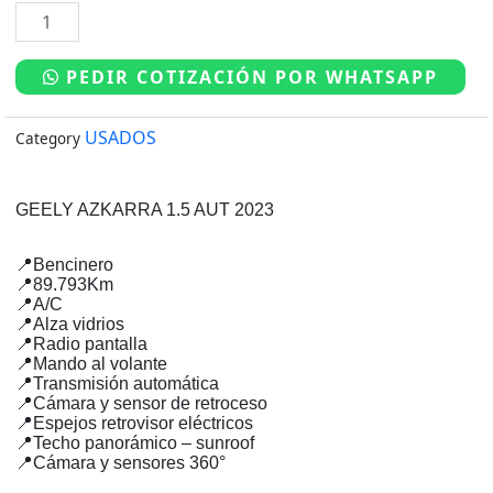
GEELY
original
actual
AZKARRA
era:
es:
1.5
PEDIR COTIZACIÓN POR WHATSAPP
$13.390.000.
$12.390.000.
AUT
2023
USADOS
Category
cantidad
GEELY AZKARRA 1.5 AUT 2023
📍Bencinero
📍89.793Km
📍A/C
📍Alza vidrios
📍Radio pantalla
📍Mando al volante
📍Transmisión automática
📍Cámara y sensor de retroceso
📍Espejos retrovisor eléctricos
📍Techo panorámico – sunroof
📍Cámara y sensores 360°