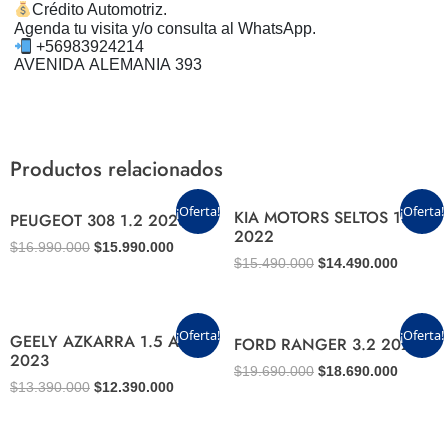
Crédito Automotriz.
Agenda tu visita y/o consulta al WhatsApp.
+56983924214
AVENIDA ALEMANIA 393
Productos relacionados
El
El
El
El
¡Oferta!
¡Oferta!
KIA MOTORS SELTOS 1.6
PEUGEOT 308 1.2 2023
precio
precio
precio
precio
2022
original
actual
original
actual
$
16.990.000
$
15.990.000
era:
es:
era:
es:
$
15.490.000
$
14.490.000
$16.990.000.
$15.990.000.
$15.490.000.
$14.490
El
El
El
El
¡Oferta!
¡Oferta!
GEELY AZKARRA 1.5 AUT
FORD RANGER 3.2 2022
precio
precio
precio
precio
2023
original
actual
original
actual
$
19.690.000
$
18.690.000
era:
es:
era:
es:
$
13.390.000
$
12.390.000
$13.390.000.
$12.390.000.
$19.690.000.
$18.690