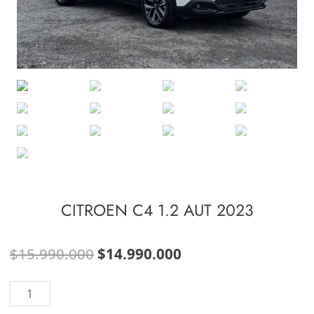
CITROEN C4 1.2 AUT 2023
El
El
$
15.990.000
$
14.990.000
precio
precio
CITROEN
original
actual
C4