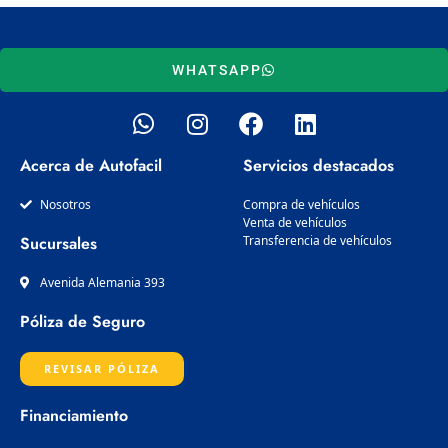
WHATSAPP
W
I
F
L
h
n
a
i
a
s
c
n
Acerca de Autofacil
Servicios destacados
t
t
e
k
s
a
b
e
Nosotros
Compra de vehículos
a
g
Venta de vehículos
o
d
Sucursales
Transferencia de vehículos
p
r
o
i
p
a
k
n
Avenida Alemania 393
m
Póliza de Seguro
REVISAR PÓLIZA
Financiamiento