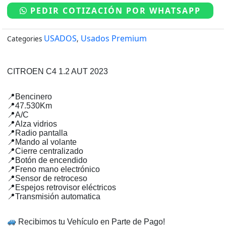
era:
es:
1.2
PEDIR COTIZACIÓN POR WHATSAPP
$15.990.000.
$14.990.000.
AUT
2023
USADOS
Usados Premium
Categories
,
cantidad
CITROEN C4 1.2 AUT 2023
📍Bencinero
📍47.530Km
📍A/C
📍Alza vidrios
📍Radio pantalla
📍Mando al volante
📍Cierre centralizado
📍Botón de encendido
📍Freno mano electrónico
📍Sensor de retroceso
📍Espejos retrovisor eléctricos
📍Transmisión automatica
Recibimos tu Vehículo en Parte de Pago!